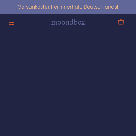
Versankostenfrei innerhalb Deutschlands!
moondbox