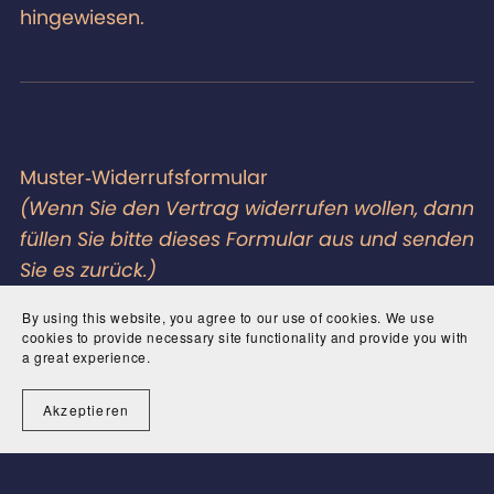
hingewiesen.
Muster‑Widerrufsformular
(Wenn Sie den Vertrag widerrufen wollen, dann
füllen Sie bitte dieses Formular aus und senden
Sie es zurück.)
— An TerraPol GmbH & Co. KG,
By using this website, you agree to our use of cookies. We use
Carlo‑Schmid‑Str. 42, 40595 Düsseldorf, E‑Mail:
cookies to provide necessary site functionality and provide you with
a great experience.
hey@moondbox.com
:
— Hiermit widerrufe(n) ich/wir (
) den von
Akzeptieren
mir/uns (
) abgeschlossenen Vertrag über den
Kauf der folgenden Waren (*):
…........................................................................................