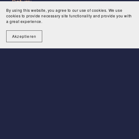
— Datum:
…........................................................................................
By using this website, you agree to our use of cookies. We use
cookies to provide necessary site functionality and provide you with
(*) Unzutreffendes streichen.
a great experience.
Akzeptieren