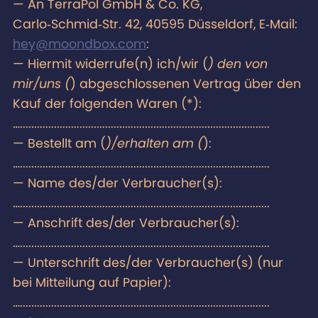
— An TerraPol GmbH & Co. KG,
Carlo‑Schmid‑Str. 42, 40595 Düsseldorf, E‑Mail:
hey@moondbox.com
:
— Hiermit widerrufe(n) ich/wir (
) den von
mir/uns (
) abgeschlossenen Vertrag über den
Kauf der folgenden Waren (*):
…........................................................................................
— Bestellt am (
)/erhalten am (
):
…........................................................................................
— Name des/der Verbraucher(s):
…........................................................................................
— Anschrift des/der Verbraucher(s):
…........................................................................................
— Unterschrift des/der Verbraucher(s) (nur
bei Mitteilung auf Papier):
…........................................................................................